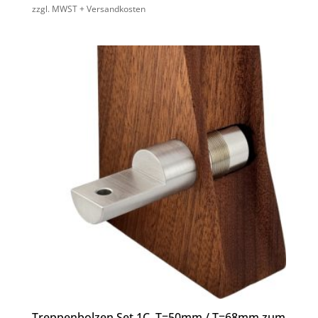
zzgl. MWST + Versandkosten
Treppenbolzen Set 1C, T=50mm / T=68mm zum