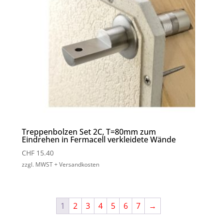
Treppenbolzen Set 2C, T=80mm zum
Eindrehen in Fermacell verkleidete Wände
CHF
15.40
zzgl. MWST + Versandkosten
1
2
3
4
5
6
7
→