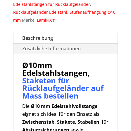
Mass
Edelstahlstangen für Rücklaufgeländer
,
bestellen
Rücklaufgeländer Edelstahl
,
Stufenaufhängung Ø10
Menge
mm
Marke:
LamiFIX®
Beschreibung
Zusätzliche Informationen
Ø10mm
Edelstahlstangen,
Staketen für
Rücklaufgeländer auf
Mass bestellen
Die
Ø10 mm Edelstahlvollstange
eignet sich ideal für den Einsatz als
Zwischenstab, Stakete, Stabellen
, für
Absturzsicherungen
sowie