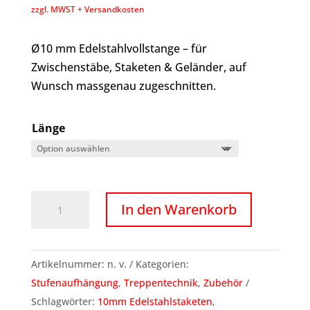
zzgl. MWST + Versandkosten
Ø10 mm Edelstahlvollstange – für
Zwischenstäbe, Staketen & Geländer, auf
Wunsch massgenau zugeschnitten.
Länge
Ø10mm
In den Warenkorb
Edelstahlstangen,
Staketen
für
Artikelnummer:
n. v.
Kategorien:
Rücklaufgeländer
Stufenaufhängung
,
Treppentechnik
,
Zubehör
auf
Schlagwörter:
10mm Edelstahlstaketen
,